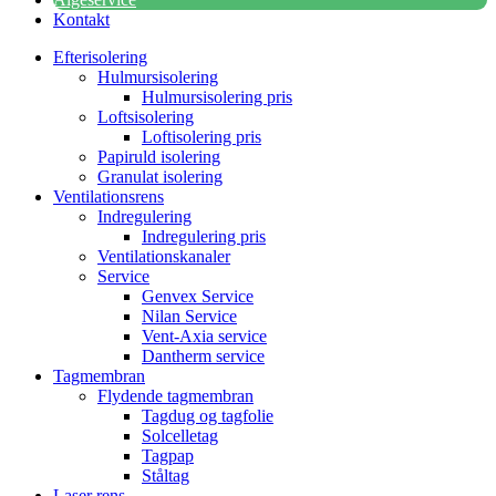
Kontakt
Efterisolering
Hulmursisolering
Hulmursisolering pris
Loftsisolering
Loftisolering pris
Papiruld isolering
Granulat isolering
Ventilationsrens
Indregulering
Indregulering pris
Ventilationskanaler
Service
Genvex Service
Nilan Service
Vent-Axia service
Dantherm service
Tagmembran
Flydende tagmembran
Tagdug og tagfolie
Solcelletag
Tagpap
Ståltag
Laser rens