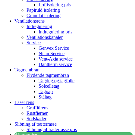
Loftisolering pris
Papiruld isolering
Granulat isolering
Ventilationsrens
Indregulering
Indregulering pris
Ventilationskanaler
Service
Genvex Service
Nilan Service
Vent-Axia service
Dantherm service
Tagmembran
Flydende tagmembran
Tagdug og tagfolie
Solcelletag
Tagpap
Ståltag
Laser rens
Graffitirens
Rustfjerner
Sodskader
Slibning af træterrasse
Slibning af træterrasse pris
Algeservice