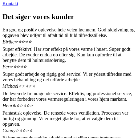
Kontakt
Det siger vores kunder
En god og positiv oplevelse hele vejen igennem. God rådgivning og
opgaven blev udført til aftalt tid til fuld tilfredsstillelse.
Birthe
⭐️⭐️⭐️⭐️⭐️
Super effektivt! Har stor effekt på vores varme i huset. Super godt
arbejde. De rydder endda op efter sig. Kan kun opfordre til at
benytte dem til hulmursisolering.
Per
⭐️⭐️⭐️⭐️⭐️
Super godt arbejde og rigtig god service! Vi er yderst tilfredse med
vores behandling og det udførte arbejde.
Michael
⭐️⭐️⭐️⭐️⭐️
De leverede fremragende service. Effektiv, og professionel service,
der har forbedret vores varmereguleringen i vores hjem markant.
Henrik
⭐️⭐️⭐️⭐️⭐️
Fantastisk oplevelse. De rensede vores ventilation. Processen var
hurtig og grundig. Vi er meget glade for, at vi valgte dem til
opgaven.
Conny
⭐️⭐️⭐️⭐️⭐️
Et imponerende stykke arbejde med at slibe vores træterrasse.