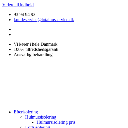
Videre til indhold
93 94 94 93
kundeservice@totalhusservice.dk
Vi kører i hele Danmark
100% tilfredshedsgaranti
Ansvarlig behandling
Efterisolering
Hulmursisolering
Hulmursisolering pris
Loftsisolering